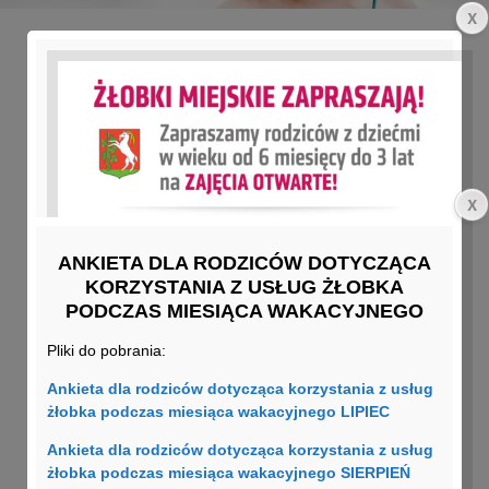
Najnowsze wpisy – Z życia
żłobka
ANKIETA DLA RODZICÓW DOTYCZĄCA
Zabezpieczone: Zajęcia z dziećmi
KORZYSTANIA Z USŁUG ŻŁOBKA
przeprowadzone w miesiącu Listopad
PODCZAS MIESIĄCA WAKACYJNEGO
2025
Pliki do pobrania:
22 grudnia 2025
Ankieta dla rodziców dotycząca korzystania z usług
Zabezpieczone: Zajęcia z dziećmi
żłobka podczas miesiąca wakacyjnego LIPIEC
przeprowadzone w miesiącu Październik
Ankieta dla rodziców dotycząca korzystania z usług
2025
żłobka podczas miesiąca wakacyjnego SIERPIEŃ
6 listopada 2025