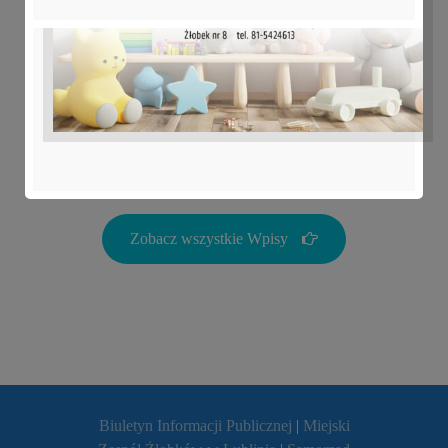
Zabezpieczone: Projekt “Gramy
Zmysłami” Październik 2025
6 listopada 2025
Zobacz wszystkie Wpisy
Biuletyn Informacji Publicznej
|
Miejski